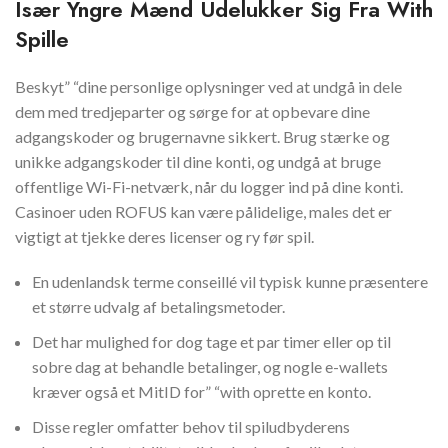
Især Yngre Mænd Udelukker Sig Fra With
Spille
Beskyt” “dine personlige oplysninger ved at undgå in dele
dem med tredjeparter og sørge for at opbevare dine
adgangskoder og brugernavne sikkert. Brug stærke og
unikke adgangskoder til dine konti, og undgå at bruge
offentlige Wi-Fi-netværk, når du logger ind på dine konti.
Casinoer uden ROFUS kan være pålidelige, males det er
vigtigt at tjekke deres licenser og ry før spil.
En udenlandsk terme conseillé vil typisk kunne præsentere
et større udvalg af betalingsmetoder.
Det har mulighed for dog tage et par timer eller op til
sobre dag at behandle betalinger, og nogle e-wallets
kræver også et MitID for” “with oprette en konto.
Disse regler omfatter behov til spiludbyderens