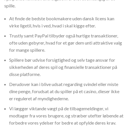
spille.
At finde de bedste bookmakere uden dansk licens kan
virke ligetil, hvis i ved, hvad i skal kigge efter.
Trustly samt PayPal tilbyder også hurtige transaktioner,
ofte uden gebyrer, hvad for et gør dem unti attraktive valg
for mange spillere.
Spillere bør udvise forsigtighed og selv tage ansvar for
sikkerheden af deres spil og finansielle transaktioner på
disse platforme.
Derudover kan i blive udsat regarding svindel eller miste
dine penge, forudsat at du spiller på et casino, dieser ikke
er reguleret af myndighederne.
Vi lægger viktande vægt på de tilbagemeldinger, vi
modtager fra vores brugere, og stræber utefter løbende at
forbedre vores ydelser for bedre at opfylde deres krav.