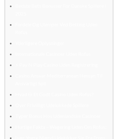
Bedste Bets Bonusser For Danske Spillere I
2025
Fordele Og Ulemper Ved Betting Uden
Rofus
Yderligere Oplysninger
Internationale Casinoer Uden Rofus
⚡ Pay N Play Casino Uden Registrering
Casino Ansvar Mediterranean Hensyn Til
Ansvarligt Spil
Hvad Er Et Godt Casino Uden Rofus?
Over Frivilligt Udelukkede Spillere
Typer Bonus Hos Udenlandske Casinoer
Hurtige Fakta – Wagering Uden Om Rofus:
Især Yngre Mænd Udelukker Sig Fra From