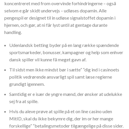
koncentreret med from overvinde forhindringerne – også
selvom e går skidt undervejs – udløses dopamin. Alle
pengespil er designet til in udløse signalstoffet dopamin i
hjernen, och gør, at ni får lyst until at gentage durante
handling.
Udenlandsk betting byder på en lang række spændende
sportsmarkeder, bonusser, kampagner og help som enhver
dansk spiller vil kunne få meget gavn af.
Til sidst men ikke mindst bør i sætte” “dig ind i casinoets
politik vedrørende ansvarligt spil samt læse reglerne
grundigt igennem.
Samtidig er e især de yngre mænd, der ønsker at udelukke
sej fra at spille.
Hvis du aleve prøve at spille på et on line casino uden
MitID, skal du ikke bekymre dig, der im or her mange
forskellige” “betalingsmetoder tilgængelige på disse sider.