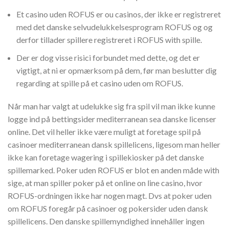
Et casino uden ROFUS er ou casinos, der ikke er registreret
med det danske selvudelukkelsesprogram ROFUS og og
derfor tillader spillere registreret i ROFUS with spille.
Der er dog visse risici forbundet med dette, og det er
vigtigt, at ni er opmærksom på dem, før man beslutter dig
regarding at spille på et casino uden om ROFUS.
Når man har valgt at udelukke sig fra spil vil man ikke kunne
logge ind på bettingsider mediterranean sea danske licenser
online. Det vil heller ikke være muligt at foretage spil på
casinoer mediterranean dansk spillelicens, ligesom man heller
ikke kan foretage wagering i spillekiosker på det danske
spillemarked. Poker uden ROFUS er blot en anden måde with
sige, at man spiller poker på et online on line casino, hvor
ROFUS-ordningen ikke har nogen magt. Dvs at poker uden
om ROFUS foregår på casinoer og pokersider uden dansk
spillelicens. Den danske spillemyndighed innehåller ingen