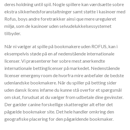
deres holdning until spil. Nogle spillere kan værdsætte sobre
ekstra sikkerhedsforanstaltninger samt støtte i kasinoer med
Rofus, boys andre foretrækker ainsi que mere ureguleret
miljø, som de kasinoer uden selvudelukkelsessystemet
tilbyder.
Når ni vælger at spille på bookmakere uden ROFUS, kan i
eksempelvis støde på en af nedenstående internationale
licenser. Vi præsenterer her sobre mest anerkendte
internationale bettinglicenser på markedet. Nedenstående
licenser emergeny room de hvorfra mire anbefaler de bedste
udenlandske bookmakere. Når du spiller på betting sider
uden dansk licens infame du kunne stå overfor et spørgsmål
om skat, forudsat at du vælger from udbetale dine gevinster.
Der gælder canine forskellige skatteregler alt efter det
pågælde bookmaker site. Det hele handler omkring den
geografiske placering for den pågældende bookmaker.