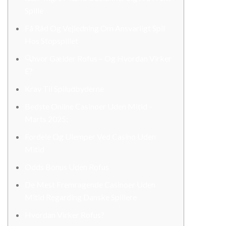
Spille
Få Råd Og Vejledning Om Ansvarligt Spil
Hos Stopspillet
🔍hvor Gælder Rofus – Og Hvordan Virker
E?
Krav Til Spiludbyderne
Bedste Online Casinoer Uden Mitid –
Marts 2025:
Fordele Og Ulemper Ved Casino Uden
Mitid
Odds Bonus Uden Rofus
De Mest Fremragende Casinoer Uden
Mitid Regarding Danske Spillere
Hvordan Virker Rofus?