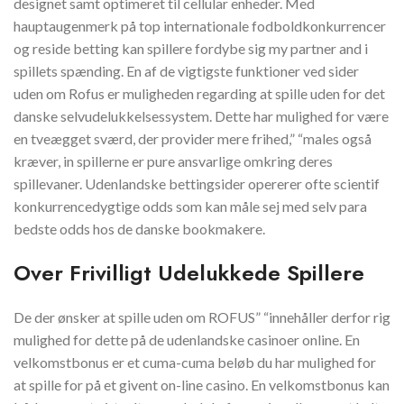
designet samt optimeret til cellular enheder. Med
hauptaugenmerk på top internationale fodboldkonkurrencer
og reside betting kan spillere fordybe sig my partner and i
spillets spænding. En af de vigtigste funktioner ved sider
uden om Rofus er muligheden regarding at spille uden for det
danske selvudelukkelsessystem. Dette har mulighed for være
en tveægget sværd, der provider mere frihed,” “males også
kræver, in spillerne er pure ansvarlige omkring deres
spillevaner. Udenlandske bettingsider opererer ofte scientif
konkurrencedygtige odds som kan måle sej med selv para
bedste odds hos de danske bookmakere.
Over Frivilligt Udelukkede Spillere
De der ønsker at spille uden om ROFUS” “innehåller derfor rig
mulighed for dette på de udenlandske casinoer online. En
velkomstbonus er et cuma-cuma beløb du har mulighed for
at spille for på et givent on-line casino. En velkomstbonus kan