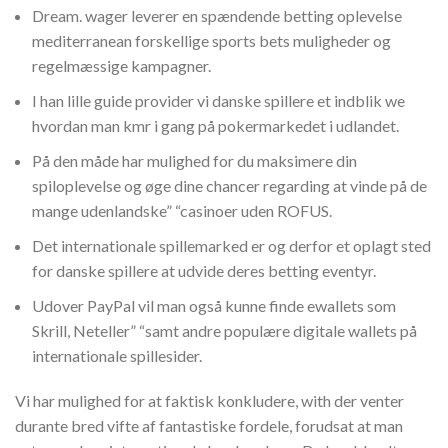
Dream. wager leverer en spændende betting oplevelse
mediterranean forskellige sports bets muligheder og
regelmæssige kampagner.
I han lille guide provider vi danske spillere et indblik we
hvordan man kmr i gang på pokermarkedet i udlandet.
På den måde har mulighed for du maksimere din
spiloplevelse og øge dine chancer regarding at vinde på de
mange udenlandske” “casinoer uden ROFUS.
Det internationale spillemarked er og derfor et oplagt sted
for danske spillere at udvide deres betting eventyr.
Udover PayPal vil man også kunne finde ewallets som
Skrill, Neteller” “samt andre populære digitale wallets på
internationale spillesider.
Vi har mulighed for at faktisk konkludere, with der venter
durante bred vifte af fantastiske fordele, forudsat at man