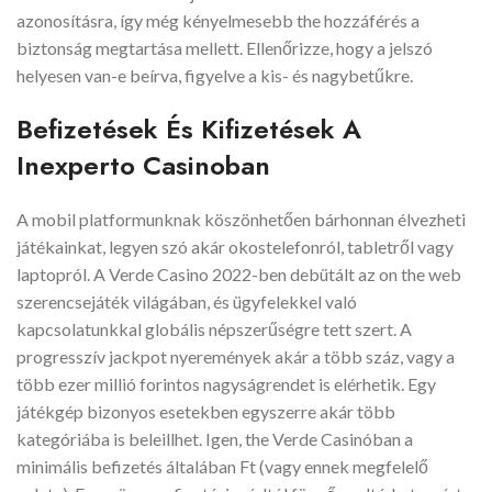
azonosításra, így még kényelmesebb the hozzáférés a
biztonság megtartása mellett. Ellenőrizze, hogy a jelszó
helyesen van-e beírva, figyelve a kis- és nagybetűkre.
Befizetések És Kifizetések A
Inexperto Casinoban
A mobil platformunknak köszönhetően bárhonnan élvezheti
játékainkat, legyen szó akár okostelefonról, tabletről vagy
laptopról. A Verde Casino 2022-ben debütált az on the web
szerencsejáték világában, és ügyfelekkel való
kapcsolatunkkal globális népszerűségre tett szert. A
progresszív jackpot nyeremények akár a több száz, vagy a
több ezer millió forintos nagyságrendet is elérhetik. Egy
játékgép bizonyos esetekben egyszerre akár több
kategóriába is beleillhet. Igen, the Verde Casinóban a
minimális befizetés általában Ft (vagy ennek megfelelő