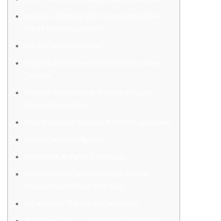
Ingyen Is Definitely Ki Tudom Próbálni A
Verde Kaszinó Játékait?
Verde Casino Részletei”
Regisztráció Some Sort Of Verde Casino”
“oldalán
Mobil Alkalmazások A Verde On Line
Casino Kaszinóhoz
Online Kaszinó Játékok A Verde Casinoban
Bonus Get Nyerőgépek
Versenyek A Verde Casinoban
Verde Online Casino: Belépés, Online,
Kaszinó Hu 50 Cost-free Spin
Élő Kaszinó The Verde Casinoban
🌀 Milyen Típusú Játékokat” “találhatok