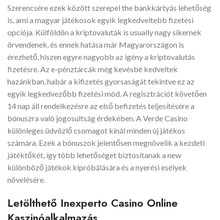
Szerencsére ezek között szerepel the bankkártyás lehetőség
is, ami a magyar játékosok egyik legkedveltebb fizetési
opciója. Külföldön a kriptovaluták is usually nagy sikernek
örvendenek, és ennek hatása már Magyarországon is
érezhető, hiszen egyre nagyobb az igény a kriptovalutás
fizetésre. Az e-pénztárcák még kevésbé kedveltek
hazánkban, habár a kifizetés gyorsaságát tekintve ez az
egyik legkedvezőbb fizetési mód. A regisztrációt követően
14 nap áll rendelkezésre az első befizetés teljesítésére a
bónuszra való jogosultság érdekében. A Verde Casino
különleges üdvözlő csomagot kínál minden új játékos
számára. Ezek a bónuszok jelentősen megnövelik a kezdeti
játéktőkét, így több lehetőséget biztosítanak a new
különböző játékok kipróbálására és a nyerési esélyek
növelésére.
Letölthető Inexperto Casino Online
Kaszinóalkalmazás