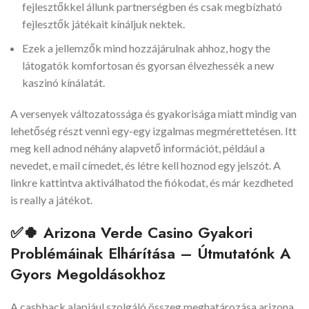
fejlesztőkkel állunk partnerségben és csak megbízható
fejlesztők játékait kínáljuk nektek.
Ezek a jellemzők mind hozzájárulnak ahhoz, hogy the
látogatók komfortosan és gyorsan élvezhessék a new
kaszinó kínálatát.
A versenyek változatossága és gyakorisága miatt mindig van
lehetőség részt venni egy-egy izgalmas megmérettetésen. Itt
meg kell adnod néhány alapvető információt, például a
nevedet, e mail címedet, és létre kell hoznod egy jelszót. A
linkre kattintva aktiválhatod the fiókodat, és már kezdheted
is really a játékot.
✅🍀 Arizona Verde Casino Gyakori
Problémáinak Elhárítása – Útmutatónk A
Gyors Megoldásokhoz
A cashback alapjául szolgáló összeg meghatározása arizona