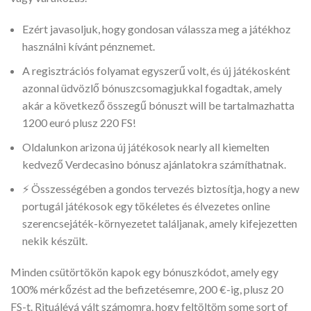
Ezért javasoljuk, hogy gondosan válassza meg a játékhoz
használni kívánt pénznemet.
A regisztrációs folyamat egyszerű volt, és új játékosként
azonnal üdvözlő bónuszcsomagjukkal fogadtak, amely
akár a következő összegű bónuszt will be tartalmazhatta
1200 euró plusz 220 FS!
Oldalunkon arizona új játékosok nearly all kiemelten
kedvező Verdecasino bónusz ajánlatokra számíthatnak.
⚡️ Összességében a gondos tervezés biztosítja, hogy a new
portugál játékosok egy tökéletes és élvezetes online
szerencsejáték-környezetet találjanak, amely kifejezetten
nekik készült.
Minden csütörtökön kapok egy bónuszkódot, amely egy
100% mérkőzést ad the befizetésemre, 200 €-ig, plusz 20
FS-t. Rituálévá vált számomra, hogy feltöltöm some sort of