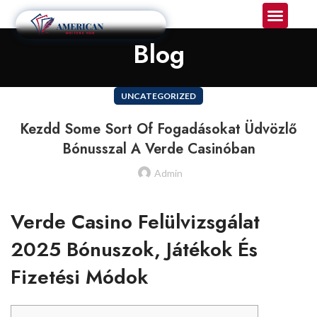
Blog
UNCATEGORIZED
Kezdd Some Sort Of Fogadásokat Üdvözlő
Bónusszal A Verde Casinóban
Admin
Verde Casino Felülvizsgálat
2025 Bónuszok, Játékok És
Fizetési Módok