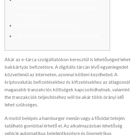
The Verde Casino Online-ban A Magyar
Piac Számára?
Elérhető Élő Kaszinó Játékok
⚡️☘️ Ügyfélszolgálat Az Verde Casino-nél
Akár az e-tárca szolgáltatókon keresztül is lehetőséged lehet
bakkártyás befizetésre. A digitális tárcán lévő egyenlegedet
közvetlenül az interneten, azonnal költeni kezdheted. A
kriptovalutás befizetésekhez és kifizetésekhez az átlagosnál
magasabb tranzakciós költségek kapcsolódhatnak, valamint
the tranzakciók teljesítéséhez will be akár több órányi idő
lehet szükséges.
A mobil belépés a hamburger menün vagy a főoldal tetején
található gombbal érhető el. Az alkalmazásban lehetőség
vehicle automatikus bejelentkezésre és biometrikus