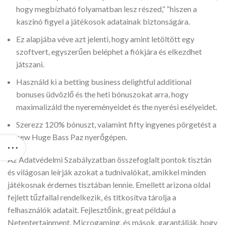
hogy megbízható folyamatban lesz részed,” “hiszen a
kaszinó figyel a játékosok adatainak biztonságára.
Ez alapjába véve azt jelenti, hogy amint letöltött egy
szoftvert, egyszerűen beléphet a fiókjára és elkezdhet
játszani.
Használd ki a betting business delightful additional
bonuses üdvözlő és the heti bónuszokat arra, hogy
maximalizáld the nyereményeidet és the nyerési esélyeidet.
Szerezz 120% bónuszt, valamint fifty ingyenes pörgetést a
new Huge Bass Paz nyerőgépen.
Az Adatvédelmi Szabályzatban összefoglalt pontok tisztán
és világosan leírják azokat a tudnivalókat, amikkel minden
játékosnak érdemes tisztában lennie. Emellett arizona oldal
fejlett tűzfallal rendelkezik, és titkosítva tárolja a
felhasználók adatait. Fejlesztőink, great például a
Netentertainment, Microgaming, és mások, garantálják, hogy