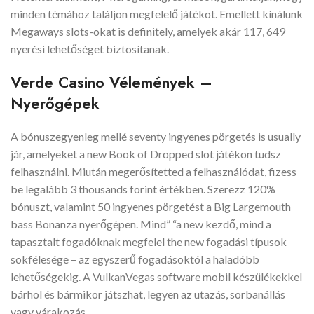
minden témához találjon megfelelő játékot. Emellett kínálunk
Megaways slots-okat is definitely, amelyek akár 117, 649
nyerési lehetőséget biztosítanak.
Verde Casino Vélemények –
Nyerőgépek
A bónuszegyenleg mellé seventy ingyenes pörgetés is usually
jár, amelyeket a new Book of Dropped slot játékon tudsz
felhasználni. Miután megerősítetted a felhasználódat, fizess
be legalább 3 thousands forint értékben. Szerezz 120%
bónuszt, valamint 50 ingyenes pörgetést a Big Largemouth
bass Bonanza nyerőgépen. Mind” “a new kezdő, mind a
tapasztalt fogadóknak megfelel the new fogadási típusok
sokfélesége – az egyszerű fogadásoktól a haladóbb
lehetőségekig. A VulkanVegas software mobil készülékekkel
bárhol és bármikor játszhat, legyen az utazás, sorbanállás
vagy várakozás.