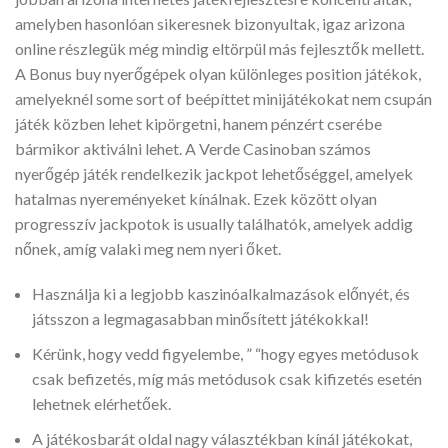
amelyben hasonlóan sikeresnek bizonyultak, igaz arizona
online részlegük még mindig eltörpül más fejlesztők mellett.
A Bonus buy nyerőgépek olyan különleges position játékok,
amelyeknél some sort of beépíttet minijátékokat nem csupán
játék közben lehet kipörgetni, hanem pénzért cserébe
bármikor aktiválni lehet. A Verde Casinoban számos
nyerőgép játék rendelkezik jackpot lehetőséggel, amelyek
hatalmas nyereményeket kínálnak. Ezek között olyan
progresszív jackpotok is usually találhatók, amelyek addig
nőnek, amíg valaki meg nem nyeri őket.
Használja ki a legjobb kaszinóalkalmazások előnyét, és
játsszon a legmagasabban minősített játékokkal!
Kérünk, hogy vedd figyelembe, ” “hogy egyes metódusok
csak befizetés, míg más metódusok csak kifizetés esetén
lehetnek elérhetőek.
A játékosbarát oldal nagy választékban kínál játékokat,