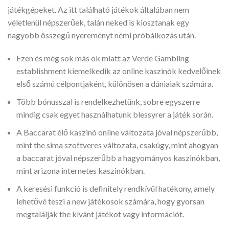
játékgépeket. Az itt található játékok általában nem
véletlenül népszerűek, talán neked is kiosztanak egy
nagyobb összegű nyereményt némi próbálkozás után.
Ezen és még sok más ok miatt az Verde Gambling
establishment kiemelkedik az online kaszinók kedvelőinek
első számú célpontjaként, különösen a dániaiak számára.
Több bónusszal is rendelkezhetünk, sobre egyszerre
mindig csak egyet használhatunk blessyrer a játék során.
A Baccarat élő kaszinó online változata jóval népszerűbb,
mint the sima szoftveres változata, csakúgy, mint ahogyan
a baccarat jóval népszerűbb a hagyományos kaszinókban,
mint arizona internetes kaszinókban.
A keresési funkció is definitely rendkívül hatékony, amely
lehetővé teszi a new játékosok számára, hogy gyorsan
megtalálják the kívánt játékot vagy információt.