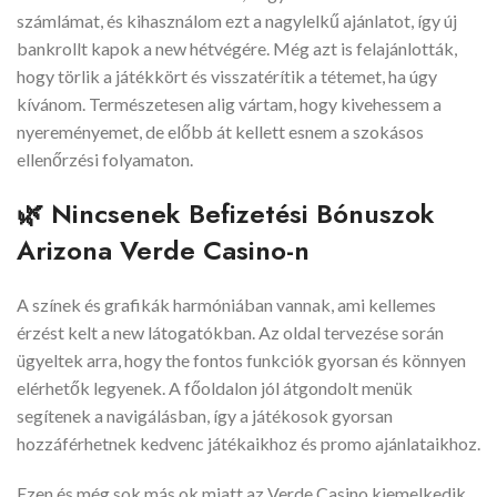
számlámat, és kihasználom ezt a nagylelkű ajánlatot, így új
bankrollt kapok a new hétvégére. Még azt is felajánlották,
hogy törlik a játékkört és visszatérítik a tétemet, ha úgy
kívánom. Természetesen alig vártam, hogy kivehessem a
nyereményemet, de előbb át kellett esnem a szokásos
ellenőrzési folyamaton.
🌿 Nincsenek Befizetési Bónuszok
Arizona Verde Casino-n
A színek és grafikák harmóniában vannak, ami kellemes
érzést kelt a new látogatókban. Az oldal tervezése során
ügyeltek arra, hogy the fontos funkciók gyorsan és könnyen
elérhetők legyenek. A főoldalon jól átgondolt menük
segítenek a navigálásban, így a játékosok gyorsan
hozzáférhetnek kedvenc játékaikhoz és promo ajánlataikhoz.
Ezen és még sok más ok miatt az Verde Casino kiemelkedik