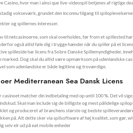
asino, hvor man i ainsi que live-videospil betjenes af rigtige dea
adig vokseværk, grundet den inconnu tilgang til spiloplevelserne
ekter og spillernes interesser.
 til netcasinoerne, som skal overholdes, før from et spillested ha
 derfor også altid føle dig i trygge hænder når du spiller på et licen
tive spilleside har licens fra Sobre Danske Spillemyndigheder, inneh
anske marked. Dog skal du altid være opmærksom på udenlandske cas
åvel som udenlandske er både legitime og troværdige.
noer Mediterranean Sea Dansk Licens
 casinoet matcher din indbetaling med op until 100 %. Det vil sige
skud. Skal man include sig de billigste og mest pålidelige spilopl
udviklet og produceret af branchens største og bedste spilleverandør
kken på. Alt dette sker via spilsoftware af høj kvalitet, som gør, wi
dig selv elr ud på eat mobile enheder
online casino uden dansk licen