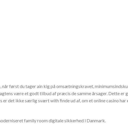
 når først du tager ain kig på omsætningskravet, minimumsindsk
agtens være et godt tilbud af præcis de samme årsager. Dette er 
vis er det ikke særlig svært with finde ud af, om et online casino har
moderniseret family room digitale sikkerhed i Danmark.