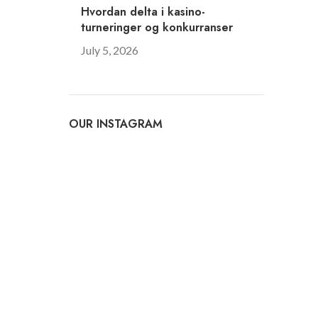
Hvordan delta i kasino-
turneringer og konkurranser
July 5, 2026
No Comments
OUR INSTAGRAM