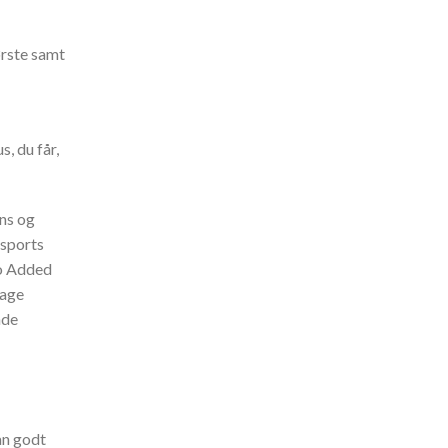
ørste samt
, du får,
ins og
 sports
no Added
tage
nde
an godt