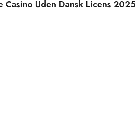
e Casino Uden Dansk Licens 2025