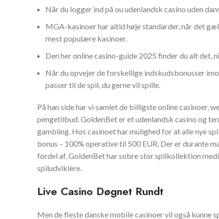
Når du logger ind på ou udenlandsk casino uden dansk 
MGA-kasinoer har altid høje standarder, når det gæl
mest populære kasinoer.
Den her online casino-guide 2025 finder du alt det, ni
Når du opvejer de forskellige indskudsbonusser imod 
passer til de spil, du gerne vil spille.
På han side har vi samlet de billigste online casinoer, 
pengetilbud. GoldenBet er et udenlandsk casino og terme
gambling. Hos casinoet har mulighed for at alle nye s
bonus – 100% operative til 500 EUR. Der er durante m
fordel af. GoldenBet har sobre stor spilkollektion medi
spiludviklere.
Live Casino Døgnet Rundt
Men de fleste danske mobile casinoer vil også kunne sp