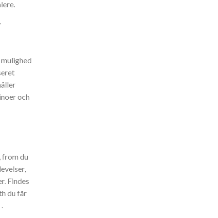
lere.
.
r mulighed
seret
åller
inoer och
, from du
evelser,
er. Findes
th du får
s
.