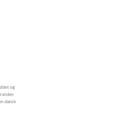
uddet og
grunden
 en dansk