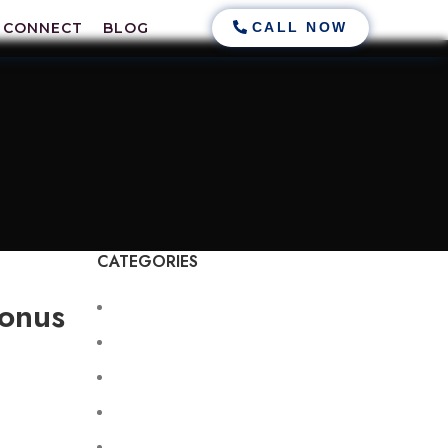
CONNECT
BLOG
CALL NOW
CATEGORIES
Bonus
Basaribet
Decoration
Design trends
Furniture
Inspiration