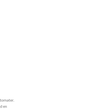
tomater.
ed en