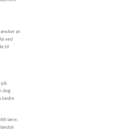
 ønsker at
tte ved
e til
 på.
er dog
en bedre
ith lære,
enlandsk