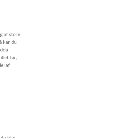
g af store
å kan du
ndda
llet før,
el af
inoer
ta files