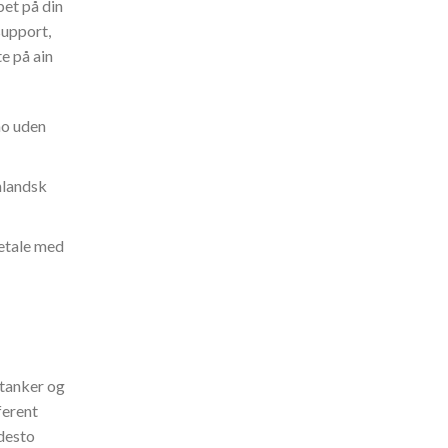
bet på din
support,
e på ain
no uden
enlandsk
betale med
 tanker og
ferent
 desto