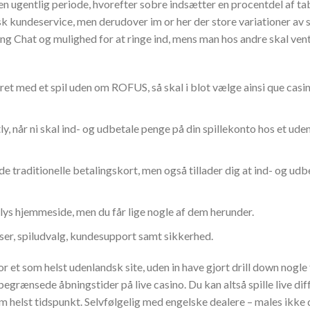
n ugentlig periode, hvorefter sobre indsætter en procentdel af ta
sk kundeservice, men derudover im or her der store variationer av 
ing Chat og mulighed for at ringe ind, mens man hos andre skal vent
ret med et spil uden om ROFUS, så skal i blot vælge ainsi que casi
ly, når ni skal ind- og udbetale penge på din spillekonto hos et ud
de traditionelle betalingskort, men også tillader dig at ind- og ud
tlys hjemmeside, men du får lige nogle af dem herunder.
sser, spiludvalg, kundesupport samt sikkerhed.
or et som helst udenlandsk site, uden in have gjort drill down nogle
begrænsede åbningstider på live casino. Du kan altså spille live dif
som helst tidspunkt. Selvfølgelig med engelske dealere – males ikke