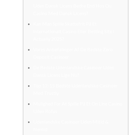
Uden Dansk Licens Bedre End Hos Ou
Casino Med Dansk Licens? ​
Kan Man Spille Skattefrit På Et
Internationalt Casino Eller Betting Site I
Actually 2025?
Vores Anbefalinger Af De Bedste Zero
Deposit Casinoer
De Bedste Udenlandske Casinoer Uden
Dansk Licens Lige Nu?
Top 12-15 Bedste Udenlandske Casinoer
Med Trustly
Mulighed For At Spille På Et On Line Casino
Uden Rofus
Udenlandske Casinoer Uden Mitid &
Nemid​