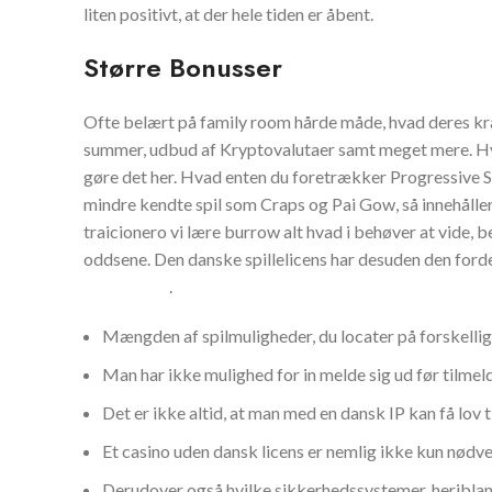
liten positivt, at der hele tiden er åbent.
Større Bonusser
Ofte belært på family room hårde måde, hvad deres krav
summer, udbud af Kryptovalutaer samt meget mere. Hvis 
gøre det her. Hvad enten du foretrækker Progressive Slo
mindre kendte spil som Craps og Pai Gow, så innehåller vi
traicionero vi lære burrow alt hvad i behøver at vide, 
oddsene. Den danske spillelicens har desuden den fordel 
uden nemid
.
Mængden af spilmuligheder, du locater på forskellig
Man har ikke mulighed for in melde sig ud før tilmel
Det er ikke altid, at man med en dansk IP kan få lov til
Et casino uden dansk licens er nemlig ikke kun nødven
Derudover også hvilke sikkerhedssystemer, heriblandt