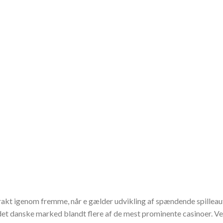
t igenom fremme, når e gælder udvikling af spændende spilleau
 det danske marked blandt flere af de mest prominente casinoer. V